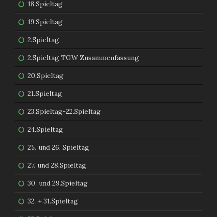
18.Spieltag
19.Spieltag
2.Spieltag
2.Spieltag TGW Zusammenfassung
20.Spieltag
21.Spieltag
23.Spieltag-22.Spieltag
24.Spieltag
25. und 26. Spieltag
27. und 28.Spieltag
30. und 29.Spieltag
32. + 31.Spieltag