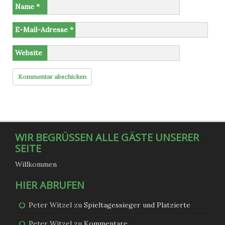
Name
*
E-Mail-Adresse
*
Website
WIR BEGRÜSSEN ALLE GÄSTE UNSERER
SEITE
Willkommen
HIER ABRUFEN
Peter Witzel
zu
Spieltagessieger und Platzierte
Peter Witzel
zu
Kommentare