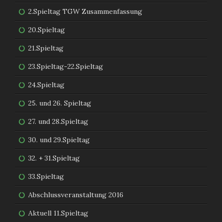
2.Spieltag TGW Zusammenfassung
20.Spieltag
21.Spieltag
23.Spieltag-22.Spieltag
24.Spieltag
25. und 26. Spieltag
27. und 28.Spieltag
30. und 29.Spieltag
32. + 31.Spieltag
33.Spieltag
Abschlussveranstaltung 2016
Aktuell 11.Spieltag