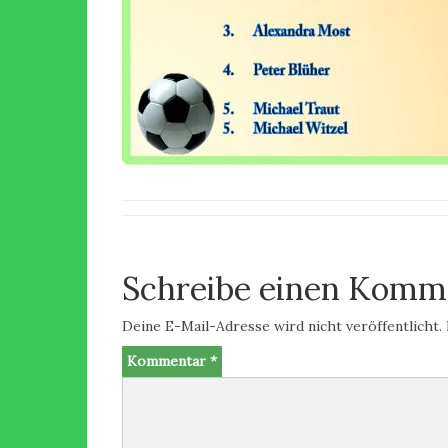
Schreibe einen Komm
Deine E-Mail-Adresse wird nicht veröffentlicht.
Kommentar
*