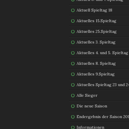
Aktuell Spieltag 18
Aktuelles 15.Spieltag
Aktuelles 25.Spieltag
Aktuelles 3. Spieltag
Aktuelles 4. und 5. Spieltag
Aktuelles 8. Spieltag
Aktuelles 9.Spieltag
Aktuelles Spieltag 23 und 2
Alle Sieger
Die neue Saison
Endergebnis der Saison 20
Informationen