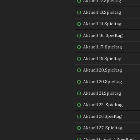
Aktuell 12.Spieltag
Aktuell 13.Spieltag
Aktuell 14.Spieltag
Aktuell 16. Spieltag
Aktuell 17. Spieltag
Aktuell 19.Spieltag
Aktuell 20.Spieltag
Aktuell 20.Spieltag
Aktuell 21.Spieltag
Aktuell 22. Spieltag
Aktuell 26.Spieltag
Aktuell 27. Spieltag
Aktuell 6. und 7. Spieltag