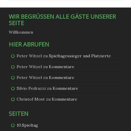
WIR BEGRÜSSEN ALLE GÄSTE UNSERER
SEITE
Willkommen
HIER ABRUFEN
Peter Witzel
zu
Spieltagessieger und Platzierte
Peter Witzel
zu
Kommentare
Peter Witzel
zu
Kommentare
Silvio Pedrazzi
zu
Kommentare
Christof Most
zu
Kommentare
SEITEN
10.Spieltag