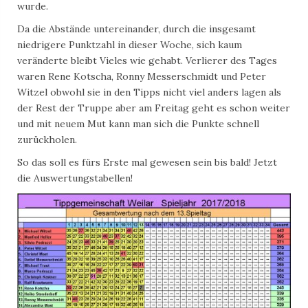
wurde.
Da die Abstände untereinander, durch die insgesamt
niedrigere Punktzahl in dieser Woche, sich kaum
veränderte bleibt Vieles wie gehabt. Verlierer des Tages
waren Rene Kotscha, Ronny Messerschmidt und Peter
Witzel obwohl sie in den Tipps nicht viel anders lagen als
der Rest der Truppe aber am Freitag geht es schon weiter
und mit neuem Mut kann man sich die Punkte schnell
zurückholen.
So das soll es fürs Erste mal gewesen sein bis bald! Jetzt
die Auswertungstabellen!