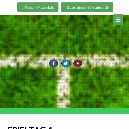
Skip
Peter-Witzel.de
Schönsee-Freunde.de
to
content
☰