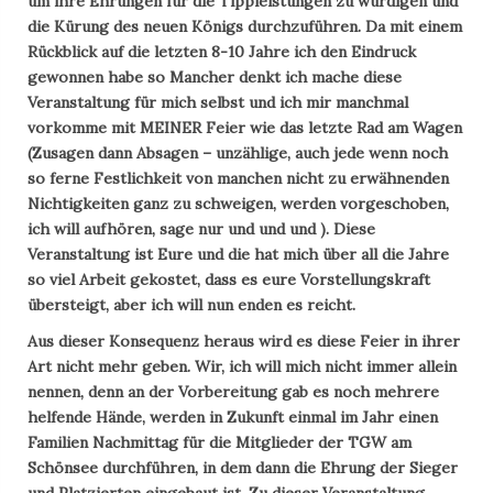
um ihre Ehrungen für die Tippleistungen zu würdigen und
die Kürung des neuen Königs durchzuführen. Da mit einem
Rückblick auf die letzten 8-10 Jahre ich den Eindruck
gewonnen habe so Mancher denkt ich mache diese
Veranstaltung für mich selbst und ich mir manchmal
vorkomme mit MEINER Feier wie das letzte Rad am Wagen
(Zusagen dann Absagen – unzählige, auch jede wenn noch
so ferne Festlichkeit von manchen nicht zu erwähnenden
Nichtigkeiten ganz zu schweigen, werden vorgeschoben,
ich will aufhören, sage nur und und und ). Diese
Veranstaltung ist Eure und die hat mich über all die Jahre
so viel Arbeit gekostet, dass es eure Vorstellungskraft
übersteigt, aber ich will nun enden es reicht.
Aus dieser Konsequenz heraus wird es diese Feier in ihrer
Art nicht mehr geben. Wir, ich will mich nicht immer allein
nennen, denn an der Vorbereitung gab es noch mehrere
helfende Hände, werden in Zukunft einmal im Jahr einen
Familien Nachmittag für die Mitglieder der TGW am
Schönsee durchführen, in dem dann die Ehrung der Sieger
und Platzierten eingebaut ist. Zu dieser Veranstaltung