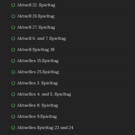
Aktuell 22. Spieltag
Aktuell 26.Spieltag
Aktuell 27. Spieltag
Aktuell 6. und 7. Spieltag
Aktuell Spieltag 18
Aktuelles 15.Spieltag
Aktuelles 25.Spieltag
Aktuelles 3. Spieltag
Aktuelles 4. und 5. Spieltag
Aktuelles 8. Spieltag
Aktuelles 9.Spieltag
Aktuelles Spieltag 23 und 24