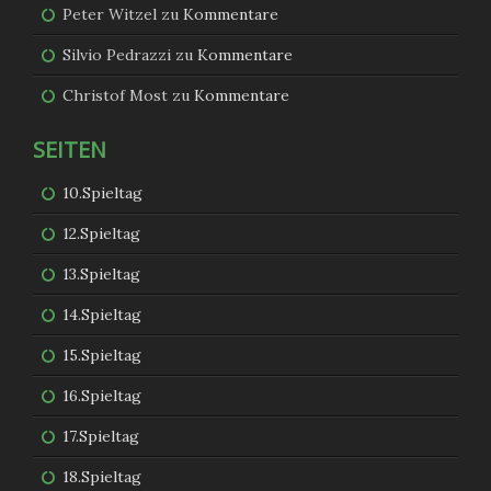
Peter Witzel
zu
Kommentare
Silvio Pedrazzi
zu
Kommentare
Christof Most
zu
Kommentare
SEITEN
10.Spieltag
12.Spieltag
13.Spieltag
14.Spieltag
15.Spieltag
16.Spieltag
17.Spieltag
18.Spieltag