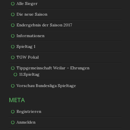
Alle Sieger
Die neue Saison
Endergebnis der Saison 2017
Informationen
Spieltag 1
TGW Pokal
Tippgemeinschaft Weilar – Ehrungen
11.Spieltag
Vorschau Bundesliga Spieltage
META
Registrieren
Anmelden