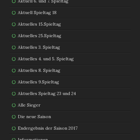
Aktuell 6. und 7. Spieltag
Aktuell Spieltag 18
Aktuelles 15.Spieltag
Aktuelles 25.Spieltag
Aktuelles 3. Spieltag
Aktuelles 4. und 5. Spieltag
Aktuelles 8. Spieltag
Aktuelles 9.Spieltag
Aktuelles Spieltag 23 und 24
Alle Sieger
Die neue Saison
Endergebnis der Saison 2017
Informationen