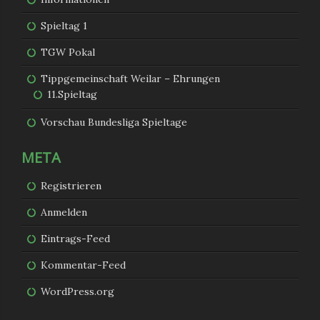
Spieltag 1
TGW Pokal
Tippgemeinschaft Weilar – Ehrungen
11.Spieltag
Vorschau Bundesliga Spieltage
META
Registrieren
Anmelden
Eintrags-Feed
Kommentar-Feed
WordPress.org