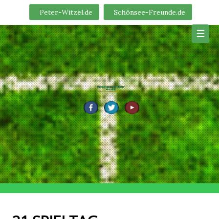
Skip
Peter-Witzel.de
Schönsee-Freunde.de
to
content
☰