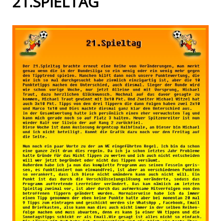
21.SPIELTAG