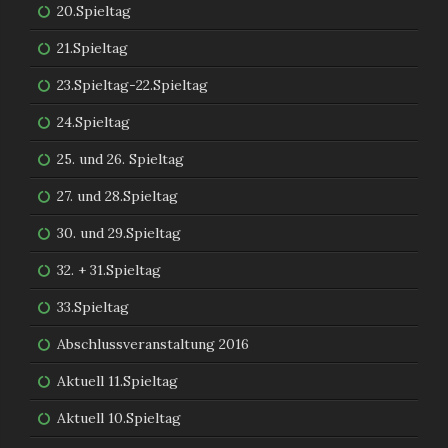
20.Spieltag
21.Spieltag
23.Spieltag-22.Spieltag
24.Spieltag
25. und 26. Spieltag
27. und 28.Spieltag
30. und 29.Spieltag
32. + 31.Spieltag
33.Spieltag
Abschlussveranstaltung 2016
Aktuell 11.Spieltag
Aktuell 10.Spieltag