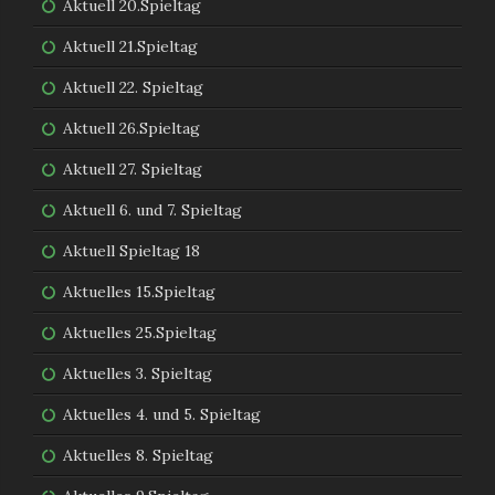
Aktuell 20.Spieltag
Aktuell 21.Spieltag
Aktuell 22. Spieltag
Aktuell 26.Spieltag
Aktuell 27. Spieltag
Aktuell 6. und 7. Spieltag
Aktuell Spieltag 18
Aktuelles 15.Spieltag
Aktuelles 25.Spieltag
Aktuelles 3. Spieltag
Aktuelles 4. und 5. Spieltag
Aktuelles 8. Spieltag