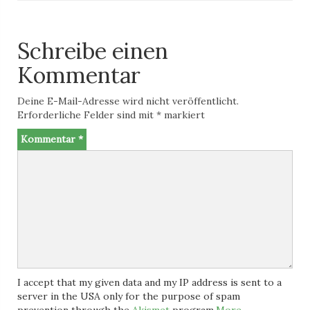
Schreibe einen
Kommentar
Deine E-Mail-Adresse wird nicht veröffentlicht.
Erforderliche Felder sind mit
*
markiert
Kommentar
*
I accept that my given data and my IP address is sent to a
server in the USA only for the purpose of spam