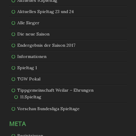
Aktuelles 9.Spieltag
Aktuelles Spieltag 23 und 24
Alle Sieger
Die neue Saison
Endergebnis der Saison 2017
Informationen
Spieltag 1
TGW Pokal
Tippgemeinschaft Weilar – Ehrungen
11.Spieltag
Vorschau Bundesliga Spieltage
META
Registrieren