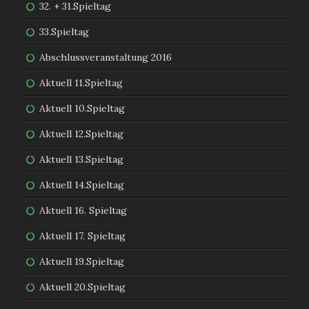
32. + 31.Spieltag
33.Spieltag
Abschlussveranstaltung 2016
Aktuell 11.Spieltag
Aktuell 10.Spieltag
Aktuell 12.Spieltag
Aktuell 13.Spieltag
Aktuell 14.Spieltag
Aktuell 16. Spieltag
Aktuell 17. Spieltag
Aktuell 19.Spieltag
Aktuell 20.Spieltag