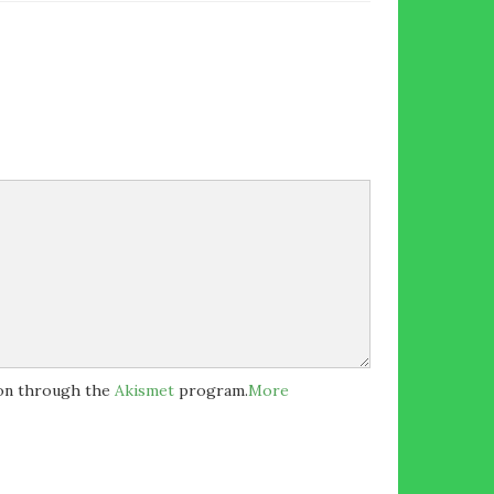
tion through the
Akismet
program.
More