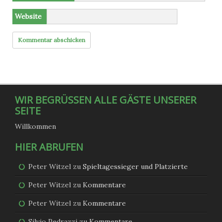
Website
WIR BEGRÜSSEN ALLE GÄSTE UNSERER
SEITE
Willkommen
HIER ABRUFEN
Peter Witzel
zu
Spieltagessieger und Platzierte
Peter Witzel
zu
Kommentare
Peter Witzel
zu
Kommentare
Silvio Pedrazzi
zu
Kommentare