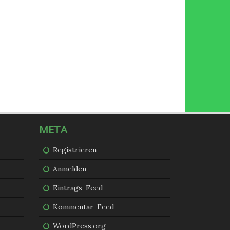
META
Registrieren
Anmelden
Eintrags-Feed
Kommentar-Feed
WordPress.org