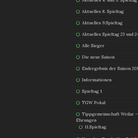
Aktuelles 8. Spieltag
Aktuelles 9.Spieltag
Aktuelles Spieltag 23 und 2
Alle Sieger
Die neue Saison
Endergebnis der Saison 20
Informationen
Spieltag 1
TGW Pokal
Tippgemeinschaft Weilar –
Ehrungen
11.Spieltag