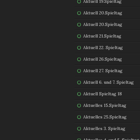
Aktuell 19.Spieltag
Aktuell 20.Spieltag
Aktuell 20.Spieltag
Aktuell 21.Spieltag
Aktuell 22. Spieltag
Aktuell 26.Spieltag
Aktuell 27. Spieltag
Aktuell 6. und 7. Spieltag
Aktuell Spieltag 18
Aktuelles 15.Spieltag
Aktuelles 25.Spieltag
Aktuelles 3. Spieltag
Aktuelles 4. und 5. Spieltag