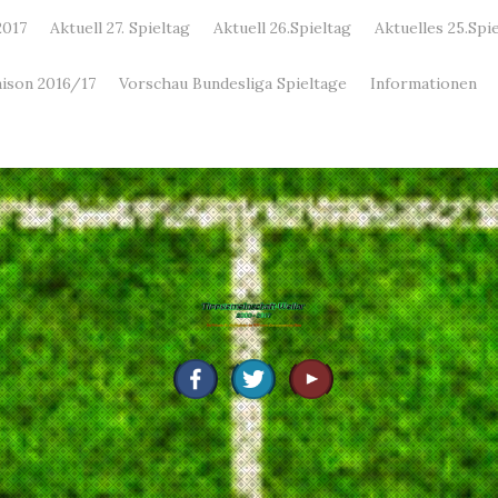
2017
Aktuell 27. Spieltag
Aktuell 26.Spieltag
Aktuelles 25.Spi
aison 2016/17
Vorschau Bundesliga Spieltage
Informationen