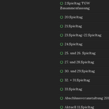
2.Spieltag TGW
Zusammenfassung
20.Spieltag
21.Spieltag
23.Spieltag-22.Spieltag
24.Spieltag
25. und 26. Spieltag
27. und 28.Spieltag
30. und 29.Spieltag
32. + 31.Spieltag
33.Spieltag
Abschlussveranstaltung 20
Aktuell 11.Spieltag