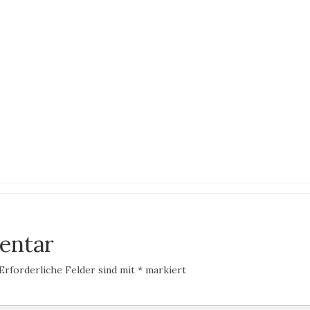
entar
Erforderliche Felder sind mit
*
markiert