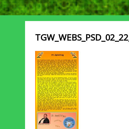
TGW_WEBS_PSD_02_22