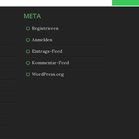
META
Registrieren
Anmelden
Eintrags-Feed
Kommentar-Feed
WordPress.org