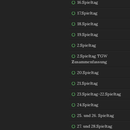
16.Spieltag
17.Spieltag
18.Spieltag
19.Spieltag
2.Spieltag
2.Spieltag TGW
Zusammenfassung
20.Spieltag
21.Spieltag
23.Spieltag-22.Spieltag
24.Spieltag
25. und 26. Spieltag
27. und 28.Spieltag