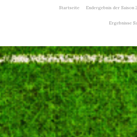
Skip
Startseite
Endergebnis der Saison 
to
content
Ergebnisse S