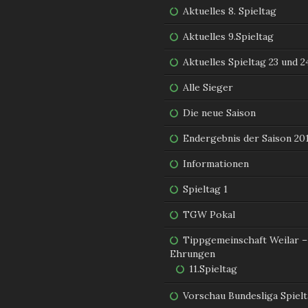
Aktuelles 8. Spieltag
Aktuelles 9.Spieltag
Aktuelles Spieltag 23 und 2
Alle Sieger
Die neue Saison
Endergebnis der Saison 20
Informationen
Spieltag 1
TGW Pokal
Tippgemeinschaft Weilar –
Ehrungen
11.Spieltag
Vorschau Bundesliga Spiel