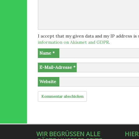
I accept that my given data and my IP address i
information on Akismet and GDPR
.
Name
*
E-Mail-Adresse
*
Website
WIR BEGRÜSSEN ALLE
HIER