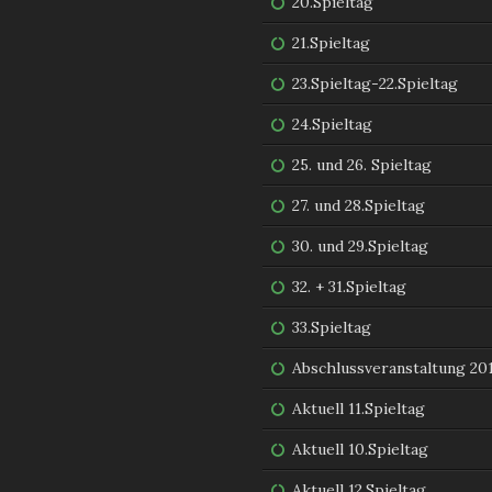
20.Spieltag
21.Spieltag
23.Spieltag-22.Spieltag
24.Spieltag
25. und 26. Spieltag
27. und 28.Spieltag
30. und 29.Spieltag
32. + 31.Spieltag
33.Spieltag
Abschlussveranstaltung 20
Aktuell 11.Spieltag
Aktuell 10.Spieltag
Aktuell 12.Spieltag