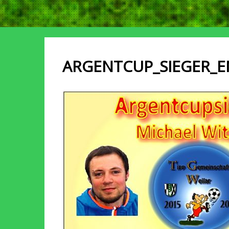
ARGENTCUP_SIEGER_E