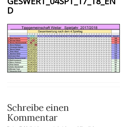
GESWERT_04SPT_17_18_EN
D
Schreibe einen
Kommentar