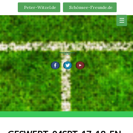
Skip
Peter-Witzel.de
Schönsee-Freunde.de
to
content
☰