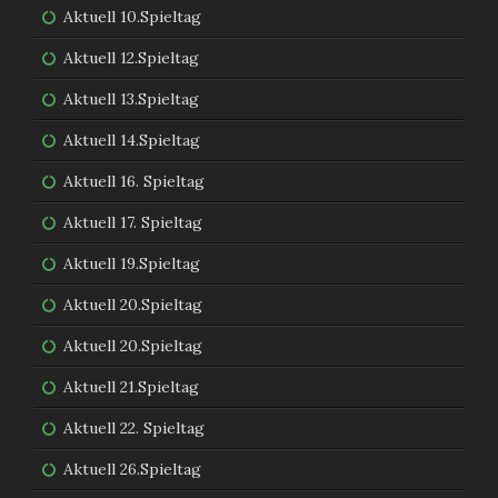
Aktuell 10.Spieltag
Aktuell 12.Spieltag
Aktuell 13.Spieltag
Aktuell 14.Spieltag
Aktuell 16. Spieltag
Aktuell 17. Spieltag
Aktuell 19.Spieltag
Aktuell 20.Spieltag
Aktuell 20.Spieltag
Aktuell 21.Spieltag
Aktuell 22. Spieltag
Aktuell 26.Spieltag