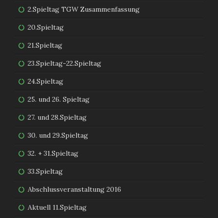
2.Spieltag TGW Zusammenfassung
20.Spieltag
21.Spieltag
23.Spieltag-22.Spieltag
24.Spieltag
25. und 26. Spieltag
27. und 28.Spieltag
30. und 29.Spieltag
32. + 31.Spieltag
33.Spieltag
Abschlussveranstaltung 2016
Aktuell 11.Spieltag