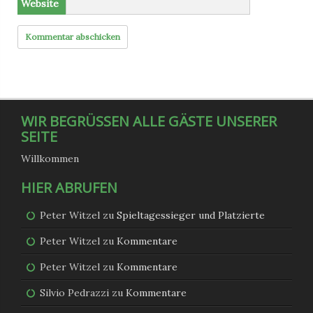
Website
WIR BEGRÜSSEN ALLE GÄSTE UNSERER
SEITE
Willkommen
HIER ABRUFEN
Peter Witzel
zu
Spieltagessieger und Platzierte
Peter Witzel
zu
Kommentare
Peter Witzel
zu
Kommentare
Silvio Pedrazzi
zu
Kommentare