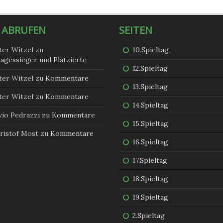
 ABRUFEN
SEITEN
ter Witzel
zu
10.Spieltag
tagessieger und Platzierte
12.Spieltag
ter Witzel
zu
Kommentare
13.Spieltag
ter Witzel
zu
Kommentare
14.Spieltag
lvio Pedrazzi
zu
Kommentare
15.Spieltag
ristof Most
zu
Kommentare
16.Spieltag
17.Spieltag
18.Spieltag
19.Spieltag
2.Spieltag