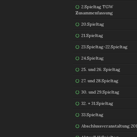
2.Spieltag TGW
Zusammenfassung
20.Spieltag
21.Spieltag
23.Spieltag-22.Spieltag
24.Spieltag
25. und 26. Spieltag
27. und 28.Spieltag
30. und 29.Spieltag
32. + 31.Spieltag
33.Spieltag
Abschlussveranstaltung 20