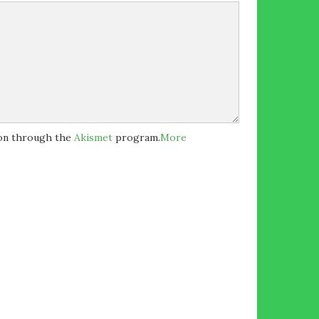
tion through the
Akismet
program.
More