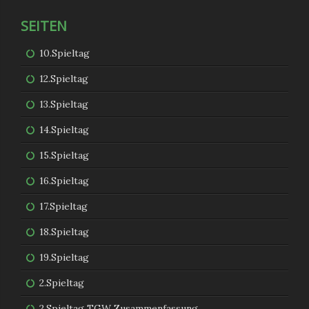
SEITEN
10.Spieltag
12.Spieltag
13.Spieltag
14.Spieltag
15.Spieltag
16.Spieltag
17.Spieltag
18.Spieltag
19.Spieltag
2.Spieltag
2.Spieltag TGW Zusammenfassung