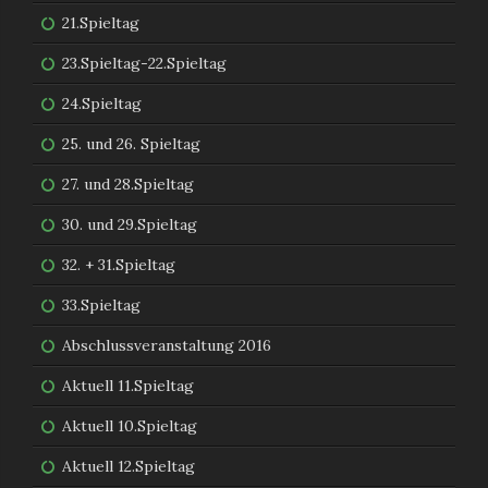
21.Spieltag
23.Spieltag-22.Spieltag
24.Spieltag
25. und 26. Spieltag
27. und 28.Spieltag
30. und 29.Spieltag
32. + 31.Spieltag
33.Spieltag
Abschlussveranstaltung 2016
Aktuell 11.Spieltag
Aktuell 10.Spieltag
Aktuell 12.Spieltag