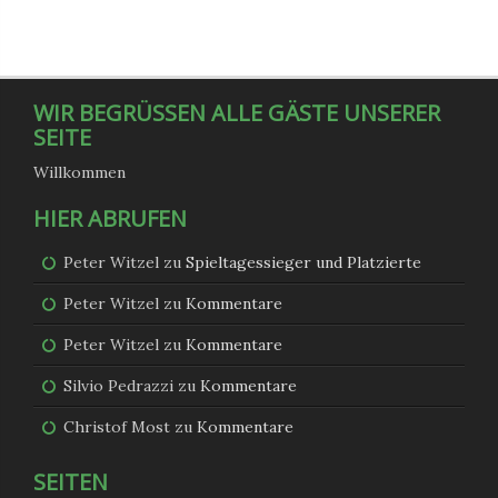
WIR BEGRÜSSEN ALLE GÄSTE UNSERER
SEITE
Willkommen
HIER ABRUFEN
Peter Witzel
zu
Spieltagessieger und Platzierte
Peter Witzel
zu
Kommentare
Peter Witzel
zu
Kommentare
Silvio Pedrazzi
zu
Kommentare
Christof Most
zu
Kommentare
SEITEN