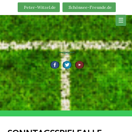
Skip
Peter-Witzel.de
Schönsee-Freunde.de
to
content
☰