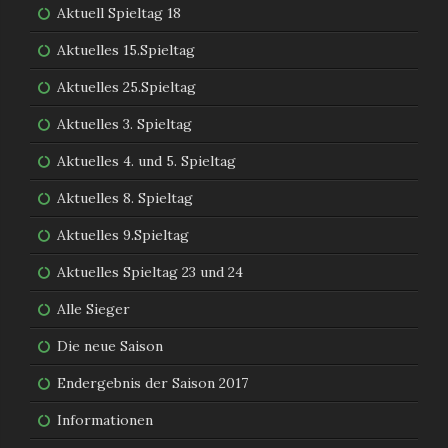
Aktuell Spieltag 18
Aktuelles 15.Spieltag
Aktuelles 25.Spieltag
Aktuelles 3. Spieltag
Aktuelles 4. und 5. Spieltag
Aktuelles 8. Spieltag
Aktuelles 9.Spieltag
Aktuelles Spieltag 23 und 24
Alle Sieger
Die neue Saison
Endergebnis der Saison 2017
Informationen