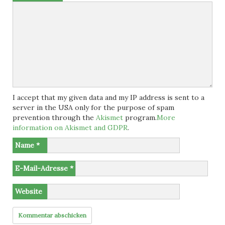
I accept that my given data and my IP address is sent to a
server in the USA only for the purpose of spam
prevention through the
Akismet
program.
More
information on Akismet and GDPR
.
Name
*
E-Mail-Adresse
*
Website