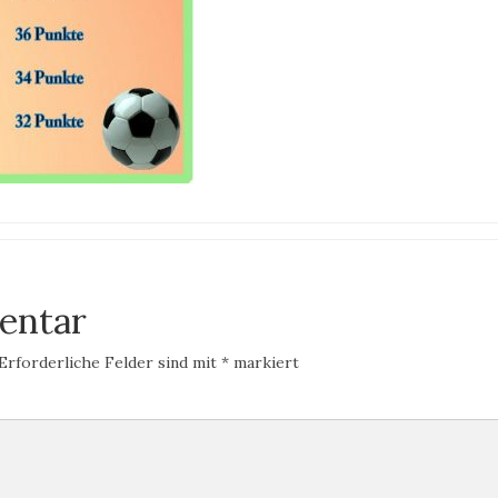
entar
Erforderliche Felder sind mit
*
markiert