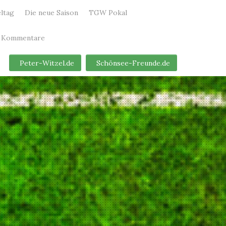
eltag
Die neue Saison
TGW Pokal
Kommentare
Peter-Witzel.de
Schönsee-Freunde.de