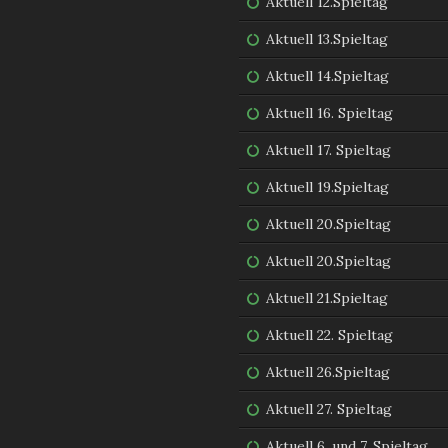
Aktuell 12.Spieltag
Aktuell 13.Spieltag
Aktuell 14.Spieltag
Aktuell 16. Spieltag
Aktuell 17. Spieltag
Aktuell 19.Spieltag
Aktuell 20.Spieltag
Aktuell 20.Spieltag
Aktuell 21.Spieltag
Aktuell 22. Spieltag
Aktuell 26.Spieltag
Aktuell 27. Spieltag
Aktuell 6. und 7. Spieltag