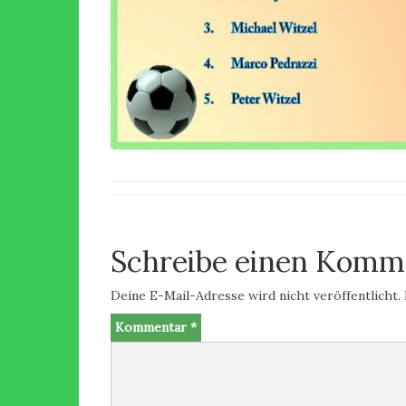
Schreibe einen Komm
Deine E-Mail-Adresse wird nicht veröffentlicht.
Kommentar
*