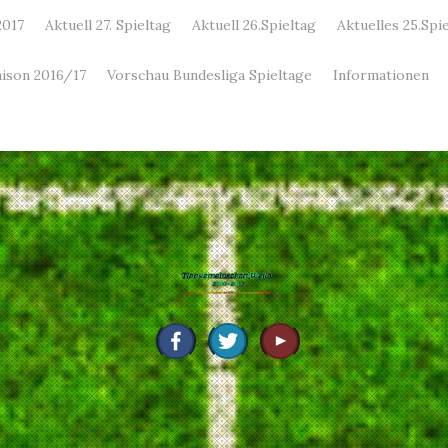
2017
Aktuell 27. Spieltag
Aktuell 26.Spieltag
Aktuelles 25.Spi
aison 2016/17
Vorschau Bundesliga Spieltage
Informationen