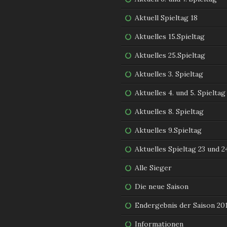
Aktuell Spieltag 18
Aktuelles 15.Spieltag
Aktuelles 25.Spieltag
Aktuelles 3. Spieltag
Aktuelles 4. und 5. Spieltag
Aktuelles 8. Spieltag
Aktuelles 9.Spieltag
Aktuelles Spieltag 23 und 2
Alle Sieger
Die neue Saison
Endergebnis der Saison 20
Informationen